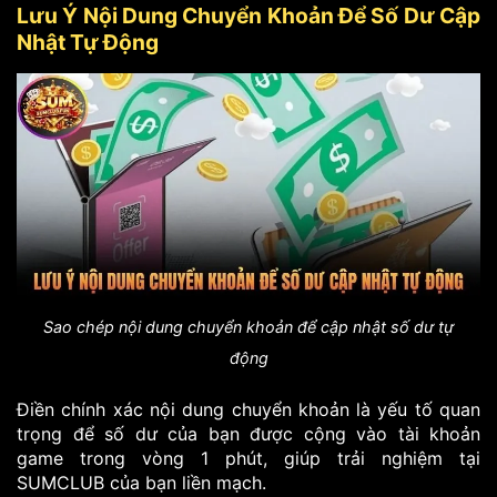
Lưu Ý Nội Dung Chuyển Khoản Để Số Dư Cập
Nhật Tự Động
Sao chép nội dung chuyển khoản để cập nhật số dư tự
động
Điền chính xác nội dung chuyển khoản là yếu tố quan
trọng để số dư của bạn được cộng vào tài khoản
game trong vòng 1 phút, giúp trải nghiệm tại
SUMCLUB của bạn liền mạch.