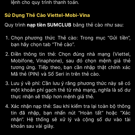
lệnh cho quy trình thanh toán.
Sử Dụng Thẻ Cào Viettel-Mobi-Vina
Quy trình
nạp tiền SUMCLUB
bằng thẻ cào như sau:
Chọn phương thức Thẻ cào: Trong mục “Gửi tiền”,
bạn hãy chọn tab “Thẻ cào”.
Điền thông tin thẻ: Chọn đúng nhà mạng (Viettel,
Mobifone, Vinaphone), sau đó chọn mệnh giá thẻ
tương ứng. Tiếp theo, bạn cần nhập thật chính xác
Mã thẻ (PIN) và Số Seri in trên thẻ cào.
Lưu ý về phí: Cần lưu ý rằng phương thức này sẽ có
một khoản phí gạch thẻ từ nhà mạng, nghĩa là số dư
thực nhận sẽ thấp hơn mệnh giá thẻ.
Xác nhận nạp thẻ: Sau khi kiểm tra lại toàn bộ thông
tin đã nhập, bạn nhấn nút “Hoàn tất” hoặc “Xác
nhận”. Hệ thống sẽ xử lý và cộng số dư vào tài
khoản sau vài giây.