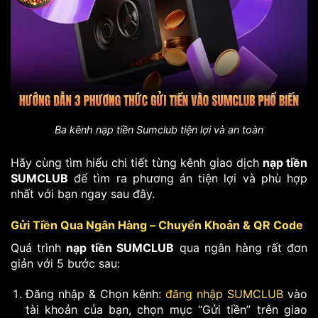
Ba kênh nạp tiền Sumclub tiện lợi và an toàn
Hãy cùng tìm hiểu chi tiết từng kênh giao dịch
nạp tiền
SUMCLUB
để tìm ra phương án tiện lợi và phù hợp
nhất với bạn ngay sau đây.
Gửi Tiền Qua Ngân Hàng – Chuyển Khoản & QR Code
Quá trình
nạp tiền SUMCLUB
qua ngân hàng rất đơn
giản với 5 bước sau:
Đăng nhập & Chọn kênh:
đăng nhập SUMCLUB
vào
tài khoản của bạn, chọn mục “Gửi tiền” trên giao