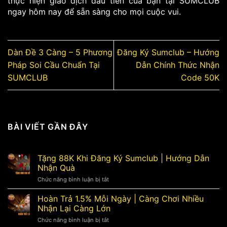
thực hiện giao dịch đầu tiên của bạn tại SUMCLUB
ngay hôm nay để sẵn sàng cho mọi cuộc vui.
Dàn Đề 3 Càng – 5 Phương
Đăng Ký Sumclub – Hướng
Pháp Soi Cầu Chuẩn Tại
Dẫn Chính Thức Nhận
SUMCLUB
Code 50K
BÀI VIẾT GẦN ĐÂY
Tặng 88K Khi Đăng Ký Sumclub | Hướng Dẫn
Nhận Quà
Chức năng bình luận bị tắt
ở
Tặng
88K
Hoàn Trả 1.5% Mỗi Ngày | Càng Chơi Nhiều
Khi
Nhận Lại Càng Lớn
Đăng
Ký
Chức năng bình luận bị tắt
ở
Sumclub