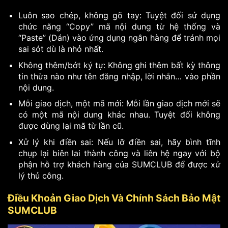
Luôn sao chép, không gõ tay: Tuyệt đối sử dụng
chức năng “Copy” mã nội dung từ hệ thống và
“Paste” (Dán) vào ứng dụng ngân hàng để tránh mọi
sai sót dù là nhỏ nhất.
Không thêm/bớt ký tự: Không ghi thêm bất kỳ thông
tin thừa nào như tên đăng nhập, lời nhắn… vào phần
nội dung.
Mỗi giao dịch, một mã mới: Mỗi lần giao dịch mới sẽ
có một mã nội dung khác nhau. Tuyệt đối không
được dùng lại mã từ lần cũ.
Xử lý khi điền sai: Nếu lỡ điền sai, hãy bình tĩnh
chụp lại biên lai thành công và liên hệ ngay với bộ
phận hỗ trợ khách hàng của SUMCLUB để được xử
lý thủ công.
Điều Khoản Giao Dịch Và Chính Sách Bảo Mật
SUMCLUB