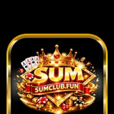
Tải
Tặng
App
200%
Sumclub
Tới
–
2.000.000
Link
VNĐ
Chính
Thức
Và
Cài
Đặt
An
Toàn