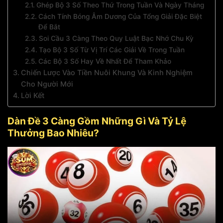
Ghép Bộ 3 Số Theo Thứ Trong Tuần Và Ngày Tháng
Cách Tính Bóng Âm Dương Của Tổng Giải Đặc Biệt
Để Bắt
Soi Cầu 3 Càng Theo Quy Luật Bạc Nhớ Chu Kỳ
Tạo Bộ 3 Số Từ Vị Trí Các Giải Về Trong Tuần
Các Bộ 3 Số Hay Về Nhất Để Tham Khảo
Chiến Lược Vào Tiền Nuôi Khung Và Kinh Nghiệm
Cho Người Mới
Lời Kết
Dàn Đề 3 Càng Gồm Những Gì Và Tỷ Lệ
Thưởng Bao Nhiêu?