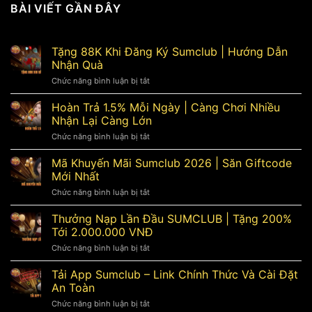
BÀI VIẾT GẦN ĐÂY
Tặng 88K Khi Đăng Ký Sumclub | Hướng Dẫn
Nhận Quà
Chức năng bình luận bị tắt
ở
Tặng
88K
Hoàn Trả 1.5% Mỗi Ngày | Càng Chơi Nhiều
Khi
Nhận Lại Càng Lớn
Đăng
Ký
Chức năng bình luận bị tắt
ở
Sumclub
Hoàn
|
Trả
Mã Khuyến Mãi Sumclub 2026 | Săn Giftcode
Hướng
1.5%
Mới Nhất
Dẫn
Mỗi
Nhận
Ngày
Chức năng bình luận bị tắt
ở
Quà
|
Mã
Càng
Khuyến
Thưởng Nạp Lần Đầu SUMCLUB | Tặng 200%
Chơi
Mãi
Tới 2.000.000 VNĐ
Nhiều
Sumclub
Nhận
2026
Chức năng bình luận bị tắt
ở
Lại
|
Thưởng
Càng
Săn
Nạp
Tải App Sumclub – Link Chính Thức Và Cài Đặt
Lớn
Giftcode
Lần
An Toàn
Mới
Đầu
Nhất
SUMCLUB
Chức năng bình luận bị tắt
ở
|