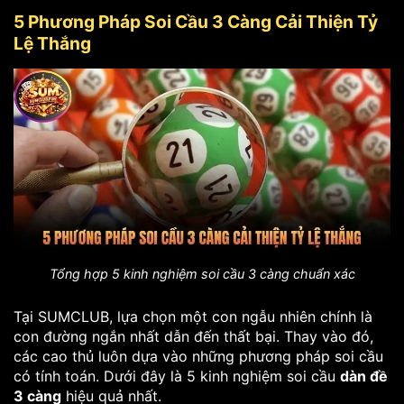
5 Phương Pháp Soi Cầu 3 Càng Cải Thiện Tỷ
Lệ Thắng
Tổng hợp 5 kinh nghiệm soi cầu 3 càng chuẩn xác
Tại SUMCLUB, lựa chọn một con ngẫu nhiên chính là
con đường ngắn nhất dẫn đến thất bại. Thay vào đó,
các cao thủ luôn dựa vào những phương pháp soi cầu
có tính toán. Dưới đây là 5 kinh nghiệm soi cầu
dàn đề
3 càng
hiệu quả nhất.