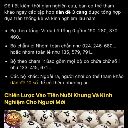
Để tiết kiệm thời gian nghiên cứu, bạn có thể tham
khảo ngay các tập hợp
dàn đề 3 càng
được tổng hợp
dựa trên thống kê và kinh nghiệm lâu năm.
Bộ theo tổng: Ví dụ bộ tổng 0 gồm 190, 280, 370,
460…
Bộ chẵn/lẻ: Nhóm toàn chẵn như 024, 246, 680…
hoặc nhóm toàn lẻ như 135, 579, 791…
Bộ theo chạm 1: Bao gồm mọi bộ có chứa chữ số 1
như 123, 415, 671…
Các bộ khác: Ngoài ra, người chơi có thể tham khảo
dàn đề 10 số
để có thêm phương án.
Chiến Lược Vào Tiền Nuôi Khung Và Kinh
Nghiệm Cho Người Mới