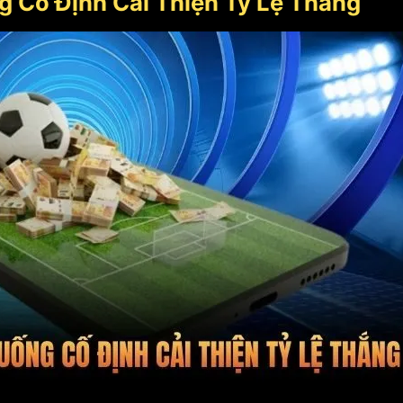
 Cố Định Cải Thiện Tỷ Lệ Thắng