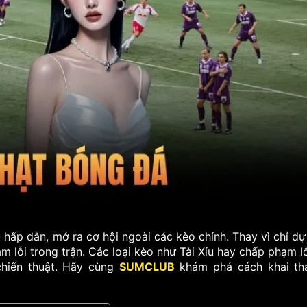
 hấp dẫn, mở ra cơ hội ngoài các kèo chính. Thay vì chỉ d
ạm lỗi trong trận. Các loại kèo như Tài Xỉu hay chấp phạm l
hiến thuật. Hãy cùng
SUMCLUB
khám phá cách khai thá