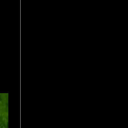
Chính
Thức
Và
Cài
Đặt
An
Toàn