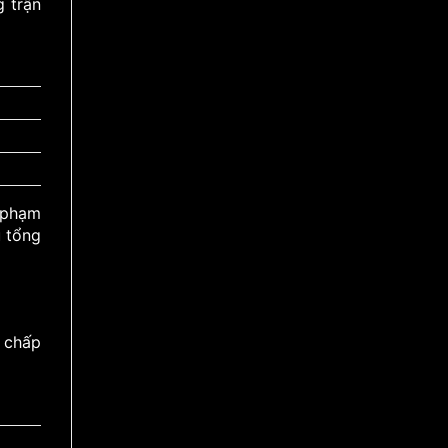
 trận
n phạm
u tổng
c chấp