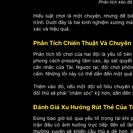
Phân tích kèo đá 
Hiểu luật chơi là một chuyện, nhưng để bi
trình. Dưới đây là hai kinh nghiệm xương m
xác và hiệu quả.
Phân Tích Chiến Thuật Và Chuyên 
Phân tích lối chơi của hai đội là yếu tố t
phong cách pressing tầm cao, áp sát quyết 
cân nhắc cửa Tài. Ngược lại, đội chơi phò
cấm. Những lỗi này có thể dẫn đến một qu
Thêm vào đó, nếu một đội sở hữu chuyên g
đối thủ sẽ phải “chăm sóc” kỹ hơn, dẫn đến 
Đánh Giá Xu Hướng Rút Thẻ Của Tr
Đừng bao giờ bỏ qua yếu tố trọng tài khi 
trận đấu có ảnh hưởng trực tiếp đến số lần
thường xuyên sẽ khiến cầu thủ e dè hơn, 