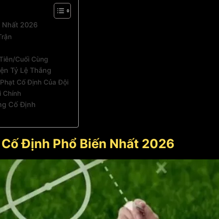
n Nhất 2026
Trận
Tiên/Cuối Cùng
ện Tỷ Lệ Thắng
 Phạt Cố Định Của Đội
i Chính
ng Cố Định
 Cố Định Phổ Biến Nhất 2026