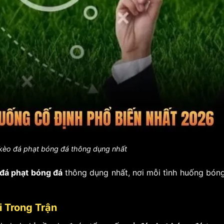
kèo đá phạt bóng đá thông dụng nhất
đá phạt bóng đá
thông dụng nhất, nơi mỗi tình huống bón
i Trong Trận