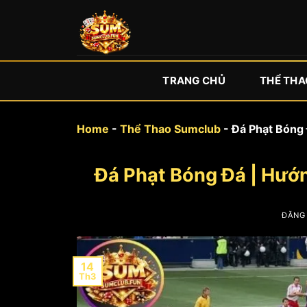
Bỏ
qua
nội
dung
TRANG CHỦ
THỂ THA
Home
-
Thể Thao Sumclub
-
Đá Phạt Bóng
Đá Phạt Bóng Đá | Hướ
ĐĂNG
14
Th3