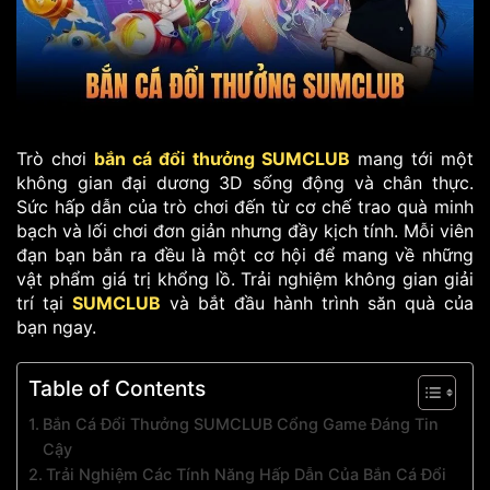
Trò chơi
bắn cá đổi thưởng SUMCLUB
mang tới một
không gian đại dương 3D sống động và chân thực.
Sức hấp dẫn của trò chơi đến từ cơ chế trao quà minh
bạch và lối chơi đơn giản nhưng đầy kịch tính. Mỗi viên
đạn bạn bắn ra đều là một cơ hội để mang về những
vật phẩm giá trị khổng lồ. Trải nghiệm không gian giải
trí tại
SUMCLUB
và bắt đầu hành trình săn quà của
bạn ngay.
Table of Contents
Bắn Cá Đổi Thưởng SUMCLUB Cổng Game Đáng Tin
Cậy
Trải Nghiệm Các Tính Năng Hấp Dẫn Của Bắn Cá Đổi