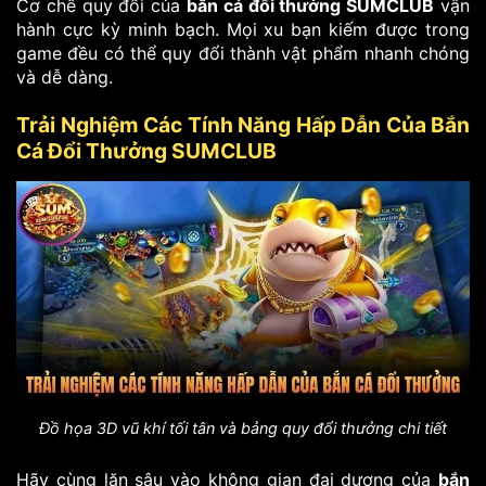
Cơ chế quy đổi của
bắn cá đổi thưởng SUMCLUB
vận
hành cực kỳ minh bạch. Mọi xu bạn kiếm được trong
game đều có thể quy đổi thành vật phẩm nhanh chóng
và dễ dàng.
Trải Nghiệm Các Tính Năng Hấp Dẫn Của Bắn
Cá Đổi Thưởng SUMCLUB
Đồ họa 3D vũ khí tối tân và bảng quy đổi thưởng chi tiết
Hãy cùng lặn sâu vào không gian đại dương của
bắn