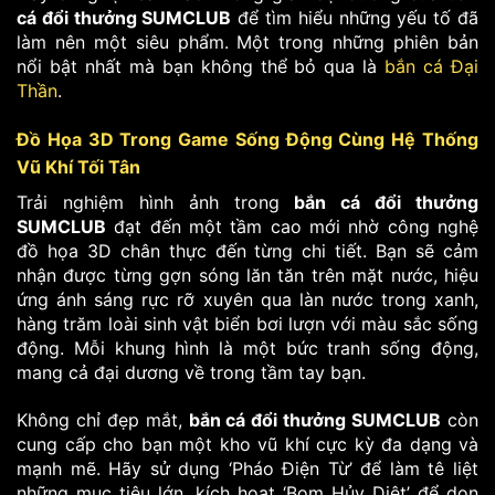
cá đổi thưởng SUMCLUB
để tìm hiểu những yếu tố đã
làm nên một siêu phẩm. Một trong những phiên bản
nổi bật nhất mà bạn không thể bỏ qua là
bắn cá Đại
Thần
.
Đồ Họa 3D Trong Game Sống Động Cùng Hệ Thống
Vũ Khí Tối Tân
Trải nghiệm hình ảnh trong
bắn cá đổi thưởng
SUMCLUB
đạt đến một tầm cao mới nhờ công nghệ
đồ họa 3D chân thực đến từng chi tiết. Bạn sẽ cảm
nhận được từng gợn sóng lăn tăn trên mặt nước, hiệu
ứng ánh sáng rực rỡ xuyên qua làn nước trong xanh,
hàng trăm loài sinh vật biển bơi lượn với màu sắc sống
động. Mỗi khung hình là một bức tranh sống động,
mang cả đại dương về trong tầm tay bạn.
Không chỉ đẹp mắt,
bắn cá đổi thưởng SUMCLUB
còn
cung cấp cho bạn một kho vũ khí cực kỳ đa dạng và
mạnh mẽ. Hãy sử dụng ‘Pháo Điện Từ’ để làm tê liệt
những mục tiêu lớn, kích hoạt ‘Bom Hủy Diệt’ để dọn