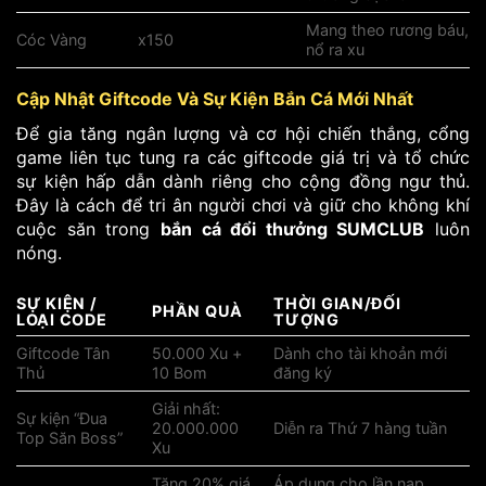
Mang theo rương báu,
Cóc Vàng
x150
nổ ra xu
Cập Nhật Giftcode Và Sự Kiện Bắn Cá Mới Nhất
Để gia tăng ngân lượng và cơ hội chiến thắng, cổng
game liên tục tung ra các giftcode giá trị và tổ chức
sự kiện hấp dẫn dành riêng cho cộng đồng ngư thủ.
Đây là cách để tri ân người chơi và giữ cho không khí
cuộc săn trong
bắn cá đổi thưởng SUMCLUB
luôn
nóng.
SỰ KIỆN /
THỜI GIAN/ĐỐI
PHẦN QUÀ
LOẠI CODE
TƯỢNG
Giftcode Tân
50.000 Xu +
Dành cho tài khoản mới
Thủ
10 Bom
đăng ký
Giải nhất:
Sự kiện “Đua
20.000.000
Diễn ra Thứ 7 hàng tuần
Top Săn Boss”
Xu
Tặng 20% giá
Áp dụng cho lần nạp