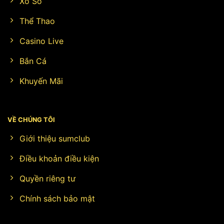
Xổ Số
Thể Thao
Casino Live
Bắn Cá
Khuyến Mãi
VỀ CHÚNG TÔI
Giới thiệu sumclub
Điều khoản điều kiện
Quyền riêng tư
Chính sách bảo mật