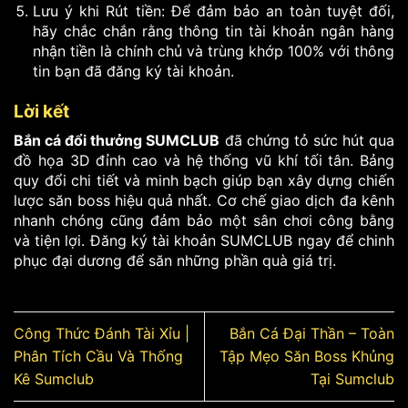
Lưu ý khi Rút tiền: Để đảm bảo an toàn tuyệt đối,
hãy chắc chắn rằng thông tin tài khoản ngân hàng
nhận tiền là chính chủ và trùng khớp 100% với thông
tin bạn đã đăng ký tài khoản.
Lời kết
Bắn cá đổi thưởng SUMCLUB
đã chứng tỏ sức hút qua
đồ họa 3D đỉnh cao và hệ thống vũ khí tối tân. Bảng
quy đổi chi tiết và minh bạch giúp bạn xây dựng chiến
lược săn boss hiệu quả nhất. Cơ chế giao dịch đa kênh
nhanh chóng cũng đảm bảo một sân chơi công bằng
và tiện lợi. Đăng ký tài khoản SUMCLUB ngay để chinh
phục đại dương để săn những phần quà giá trị.
Công Thức Đánh Tài Xỉu |
Bắn Cá Đại Thần – Toàn
Phân Tích Cầu Và Thống
Tập Mẹo Săn Boss Khủng
Kê Sumclub
Tại Sumclub