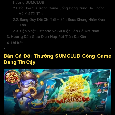
Thưởng SUMCLUB
Đồ Họa 3D Trong Game Sống Động Cùng Hệ Thống
Vũ Khí Tối Tân
Bảng Quy Đổi Chi Tiết – Săn Boss Khủng Nhận Quà
Lớn
Cập Nhật Giftcode Và Sự Kiện Bắn Cá Mới Nhất
Hướng Dẫn Giao Dịch Nạp Rút Tiền Đa Kênh
Lời kết
Bắn Cá Đổi Thưởng SUMCLUB Cổng Game
Đáng Tin Cậy