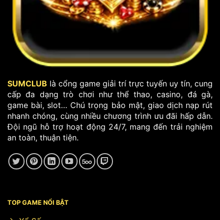
SUMCLUB
là cổng game giải trí trực tuyến uy tín, cung
cấp đa dạng trò chơi như thể thao, casino, đá gà,
game bài, slot… Chú trọng bảo mật, giao dịch nạp rút
nhanh chóng, cùng nhiều chương trình ưu đãi hấp dẫn.
Đội ngũ hỗ trợ hoạt động 24/7, mang đến trải nghiệm
an toàn, thuận tiện.
TOP GAME NỔI BẬT