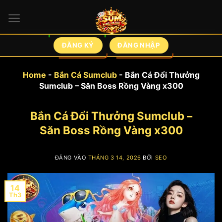
Bỏ
qua
nội
dung
ĐĂNG KÝ
ĐĂNG NHẬP
Home
-
Bắn Cá Sumclub
-
Bắn Cá Đổi Thưởng
Sumclub – Săn Boss Rồng Vàng x300
Bắn Cá Đổi Thưởng Sumclub –
Săn Boss Rồng Vàng x300
ĐĂNG VÀO
THÁNG 3 14, 2026
BỞI
SEO
14
Th3