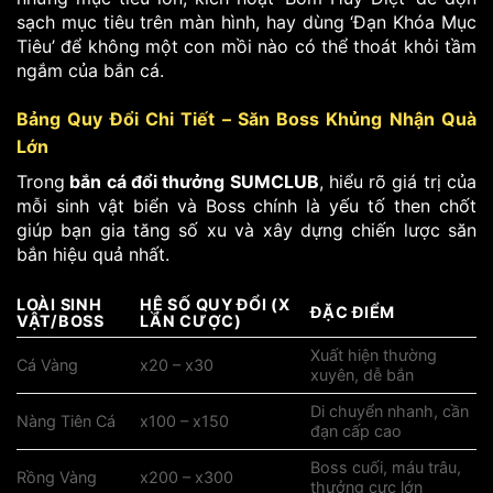
sạch mục tiêu trên màn hình, hay dùng ‘Đạn Khóa Mục
Tiêu’ để không một con mồi nào có thể thoát khỏi tầm
ngắm của bắn cá.
Bảng Quy Đổi Chi Tiết – Săn Boss Khủng Nhận Quà
Lớn
Trong
bắn cá đổi thưởng SUMCLUB
, hiểu rõ giá trị của
mỗi sinh vật biển và Boss chính là yếu tố then chốt
giúp bạn gia tăng số xu và xây dựng chiến lược săn
bắn hiệu quả nhất.
LOÀI SINH
HỆ SỐ QUY ĐỔI (X
ĐẶC ĐIỂM
VẬT/BOSS
LẦN CƯỢC)
Xuất hiện thường
Cá Vàng
x20 – x30
xuyên, dễ bắn
Di chuyển nhanh, cần
Nàng Tiên Cá
x100 – x150
đạn cấp cao
Boss cuối, máu trâu,
Rồng Vàng
x200 – x300
thưởng cực lớn